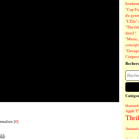
bonheu
"Cap Far
du genre
"L’Élu" 
"The Gr
deuil !
"Music, 
concept
"Gavagai
l’imposs
Recher
Catégor
Horreur
Apple T
Thril
rmalien [
#
]
Animati