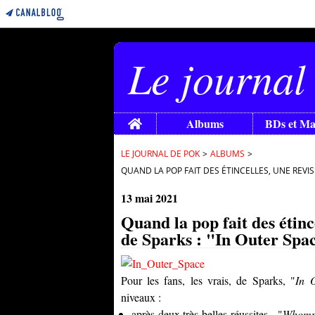
Le journal
Home
Albums
BDs et M
LE JOURNAL DE POK
>
ALBUMS
>
QUAND LA POP FAIT DES ÉTINCELLES, UNE REVIS
13 mai 2021
Quand la pop fait des étinc
de Sparks : "In Outer Spa
Pour les fans, les vrais, de
Sparks
, "
In 
niveaux :
après deux très belles réussites - "
Whomp 