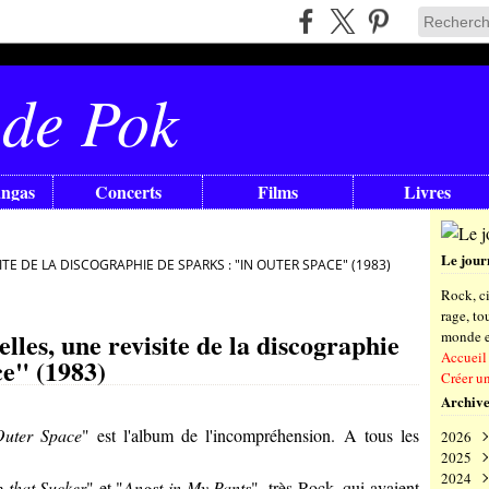
 de Pok
angas
Concerts
Films
Livres
Le jour
ITE DE LA DISCOGRAPHIE DE SPARKS : "IN OUTER SPACE" (1983)
Rock, ci
rage, t
elles, une revisite de la discographie
monde en
Accueil
ce" (1983)
Créer u
Archive
Outer Space
" est l'album de l'incompréhension. A tous les
2026
2025
Aoû
2024
Juil
Déc
that Sucker
" et "
Angst in My Pants
", très Rock, qui avaient