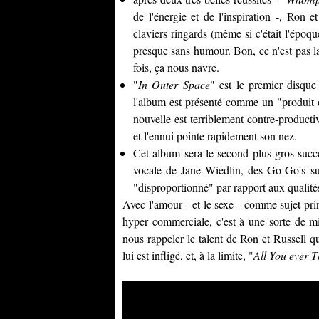
de l'énergie et de l'inspiration -, Ron e
claviers ringards (même si c'était l'époqu
presque sans humour. Bon, ce n'est pas l
fois, ça nous navre.
"
In Outer Space
" est le premier disque
l'album est présenté comme un "produit 
nouvelle est terriblement contre-productiv
et l'ennui pointe rapidement son nez.
Cet album sera le second plus gros suc
vocale de
Jane Wiedlin
, des
Go-Go's
su
"disproportionné" par rapport aux qualité
Avec l'amour - et le sexe - comme sujet p
hyper commerciale, c'est à une sorte de mi
nous rappeler le talent de Ron et Russell q
lui est infligé, et, à la limite, "
All You ever T