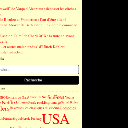
r
ewell" de Vanja d'Alcantara : dépasser les clichés
...
de Risuleo et Pronostico : l’art d’être aliéné
ound Above" de Beth Orton : invincible comme le
Fashion, Film" de Charli XCX : la fuite en avant
uelle
, et autres malentendus" d’Ulrich Köhler :
ible traduction
che
ies
SciFi
Corée du Sud
HBO
Romans de Gare
Neil Young
Netflix
Punk rock
V
Espagne
Espionnage
Serial Killer
lers
Comédies
Revoyons les classiques du cinéma
USA
Fantastique
on
Heroic Fantasy