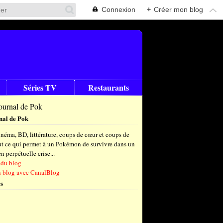
Connexion
+
Créer mon blog
Séries TV
Restaurants
nal de Pok
néma, BD, littérature, coups de cœur et coups de
out ce qui permet à un Pokémon de survivre dans un
 perpétuelle crise...
 du blog
n blog avec CanalBlog
s
t
(4)
let
embre
(24)
(23)