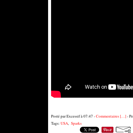
Posté par Excessif à 07:47 -
Commentaires [
…
]
- Pe
Tags:
USA
,
Sparks