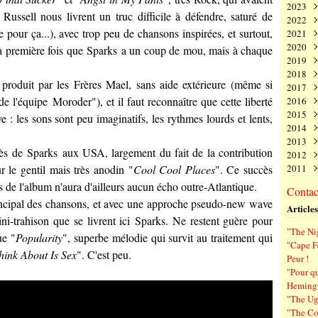
2023
Juin
Nov
Déc
t Russell nous livrent un truc difficile à défendre, saturé de
2022
Mai
Oct
Nov
Déc
e pour ça...), avec trop peu de chansons inspirées, et surtout,
2021
Avri
Sep
Oct
Nov
Déc
2020
Mar
Aoû
Sep
Oct
Nov
Déc
a première fois que
Sparks
a un coup de mou, mais à chaque
2019
Févr
Juil
Aoû
Sep
Oct
Nov
Déc
2018
Janv
Juin
Juil
Aoû
Sep
Oct
Nov
Déc
 produit par les Frères Mael, sans aide extérieure (même si
2017
Mai
Juin
Juil
Aoû
Sep
Oct
Nov
Déc
de l'équipe
Moroder
"), et il faut reconnaître que cette liberté
2016
Avri
Mai
Juin
Juil
Aoû
Sep
Oct
Nov
Déc
2015
Mar
Avri
Mai
Juin
Juil
Aoû
Sep
Oct
Nov
Déc
e : les sons sont peu imaginatifs, les rythmes lourds et lents,
2014
Févr
Mar
Avri
Mai
Juin
Juil
Aoû
Sep
Oct
Nov
Déc
2013
Janv
Févr
Mar
Avri
Mai
Juin
Juil
Aoû
Sep
Oct
Nov
Déc
cès de
Sparks
aux USA, largement du fait de la contribution
2012
Janv
Févr
Mar
Avri
Mai
Juin
Juil
Aoû
Sep
Oct
Nov
Déc
r le gentil mais très anodin "
Cool Cool Places
". Ce succès
2011
Janv
Févr
Mar
Avri
Mai
Juin
Juil
Aoû
Sep
Oct
Nov
Déc
Janv
Févr
Mar
Avri
Mai
Juin
Juil
Aoû
Sep
Oct
Nov
Déc
s de l'album n'aura d'ailleurs aucun écho outre-Atlantique.
Contact
Janv
Févr
Mar
Avri
Mai
Juin
Juil
Aoû
Sep
Oct
Nov
rincipal des chansons, et avec une approche pseudo-new wave
Articles
Janv
Févr
Mar
Avri
Mai
Juin
Juil
Aoû
Sep
ni-trahison que se livrent ici
Sparks
. Ne restent guère pour
Janv
Févr
Mar
Avri
Mai
Juin
Juil
Aoû
"The Ni
Janv
Févr
Mar
Avri
Mai
Juin
Juil
ue "
Popularity
", superbe mélodie qui survit au traitement qui
"Cape F
Janv
Févr
Mar
Avri
Mai
Juin
hink About Is Sex
". C'est peu.
Peur !
Janv
Févr
Mar
Avri
Mai
"Pour q
Janv
Févr
Mar
Avri
Hemin
Janv
Févr
Mar
"The Ug
Janv
Févr
"The Co
Janv