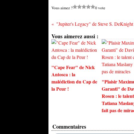
Vous aimez ?
0 vote
Vous aimerez aussi :
"Cape Fear" de Nick
Antosca : la
malédiction du Cap de
"Plaisir Maxi
la Peur !
Garanti" de Da
Rosen : le talen
Tatiana Maslan
fait pas de mira
Commentaires