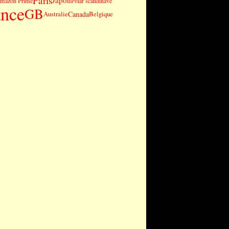
Paris
Japon
mazon Prime
Polar scandinave
ance
GB
Canada
Australie
Belgique