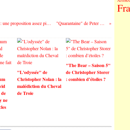
Action
A
Fr
"Jupiter's Legacy" de Steve S. DeKnight : une proposition assez pitoyable de super-héros pour "adultes"
"Quarantaine" de Peter May : No Future !
"The Bear – Saison 5"
"L'odyssée" de
de Christopher Storer
mum
Christopher Nolan : la
: combien d’étoiles ?
vid
malédiction du Cheval
t de
de Troie
y ne
cles