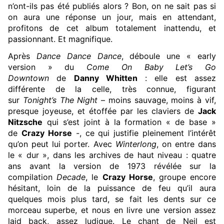
n’ont-ils pas été publiés alors ? Bon, on ne sait pas si
on aura une réponse un jour, mais en attendant,
profitons de cet album totalement inattendu, et
passionnant. Et magnifique.
Après
Dance Dance Dance
, déboule une « early
version » du
Come On Baby Let’s Go
Downtown
de
Danny Whitten
: elle est assez
différente de la celle, très connue, figurant
sur
Tonight’s The Night
– moins sauvage, moins à vif,
presque joyeuse, et étoffée par les claviers de
Jack
Nitzsche
qui s’est joint à la formation « de base »
de
Crazy Horse
-, ce qui justifie pleinement l’intérêt
qu’on peut lui porter. Avec
Winterlong
, on entre dans
le « dur », dans les archives de haut niveau : quatre
ans avant la version de 1973 révélée sur la
compilation
Decade
, le
Crazy Horse
, groupe encore
hésitant, loin de la puissance de feu qu’il aura
quelques mois plus tard, se fait les dents sur ce
morceau superbe, et nous en livre une version assez
laid back, assez ludique. Le chant de Neil est