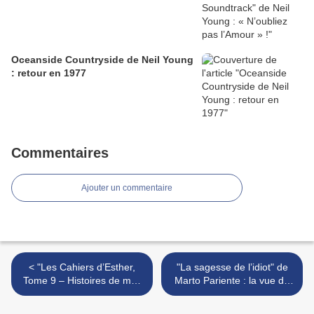
Oceanside Countryside de Neil Young
: retour en 1977
Commentaires
Ajouter un commentaire
< "Les Cahiers d’Esther,
"La sagesse de l’idiot" de
Tome 9 – Histoires de mes
Marto Pariente : la vue du
18 ans" de Riad Sattouf : la
sang… >
vérité sur le Père Noël