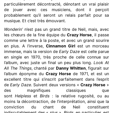
particulièrement décontracté, dénotant un vrai plaisir
de jouer avec ces musiciens, dont il perçoit
probablement qu’il seront un relais parfait pour sa
musique. Et c’est très émouvant.
Wonderin’
n’est pas un grand titre de Neil, mais, avec
les chœurs de la fine équipe du
Crazy Horse
, il passe
comme une lettre à la poste, et avec un grand sourire
en plus. A l’inverse,
Cinnamon Girl
est un morceau
immense, mais la version de
Early Daze
est celle parue
en single en 1970, très proche de celle connue sur
l’album, avec juste un final un peu plus long.
Look At
All The Things
, chanté par
Danny Whitten
, figurait sur
l’album éponyme du
Crazy Horse
de 1971, et est un
excellent titre qui s’inscrit parfaitement dans l’esprit
de
Early Daze
. Suivent deux versions «
Crazy Horse
»
des magnifiques classiques que
sont
Helpless
et
Birds
: la relative rugosité, ou au
moins la décontraction, de l’interprétation, ainsi que la
conviction du chant de Neil constituent
indiscutablement des « plus ».
Birds
, en particulier, est