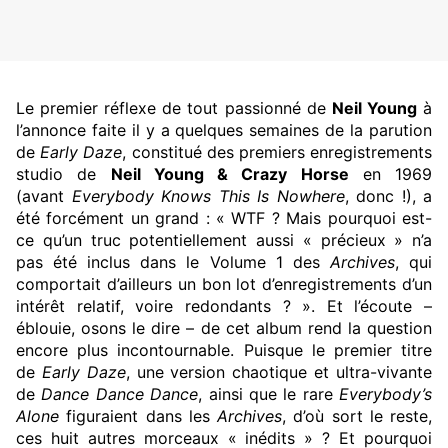
Le premier réflexe de tout passionné de
Neil Young
à
l’annonce faite il y a quelques semaines de la parution
de
Early Daze
, constitué des premiers enregistrements
studio de
Neil Young & Crazy Horse
en 1969
(avant
Everybody Knows This Is Nowhere
, donc !), a
été forcément un grand : « WTF ? Mais pourquoi est-
ce qu’un truc potentiellement aussi « précieux » n’a
pas été inclus dans le Volume 1 des
Archives
, qui
comportait d’ailleurs un bon lot d’enregistrements d’un
intérêt relatif, voire redondants ? ». Et l’écoute –
éblouie, osons le dire – de cet album rend la question
encore plus incontournable. Puisque le premier titre
de
Early Daze
, une version chaotique et ultra-vivante
de
Dance Dance Dance
, ainsi que le rare
Everybody’s
Alone
figuraient dans les
Archives
, d’où sort le reste,
ces huit autres morceaux « inédits » ? Et pourquoi