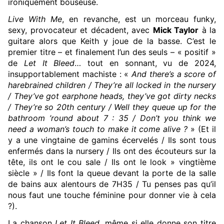
ironiquement bouseuse.
Live With Me
, en revanche, est un morceau funky,
sexy, provocateur et décadent, avec
Mick Taylor
à la
guitare alors que Keith y joue de la basse. C’est le
premier titre – et finalement l’un des seuls – « positif »
de
Let It Bleed
… tout en sonnant, vu de 2024,
insupportablement machiste : «
And there’s a score of
harebrained children / They’re all locked in the nursery
/ They’ve got earphone heads, they’ve got dirty necks
/ They’re so 20th century / Well they queue up for the
bathroom ’round about 7 : 35 / Don’t you think we
need a woman’s touch to make it come alive ?
» (Et il
y a une vingtaine de gamins écervelés / Ils sont tous
enfermés dans la nursery / Ils ont des écouteurs sur la
tête, ils ont le cou sale / Ils ont le look » vingtième
siècle » / Ils font la queue devant la porte de la salle
de bains aux alentours de 7H35 / Tu penses pas qu’il
nous faut une touche féminine pour donner vie à cela
?).
La chanson
Let It Bleed
, même si elle donne son titre