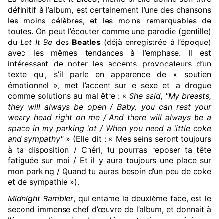
définitif à l’album, est certainement l’une des chansons
les moins célèbres, et les moins remarquables de
toutes. On peut l’écouter comme une parodie (gentille)
du
Let It Be
des
Beatles
(déjà enregistrée à l’époque)
avec les mêmes tendances à l’emphase. Il est
intéressant de noter les accents provocateurs d’un
texte qui, s’il parle en apparence de « soutien
émotionnel », met l’accent sur le sexe et la drogue
comme solutions au mal être : «
She said, "My breasts,
they will always be open / Baby, you can rest your
weary head right on me / And there will always be a
space in my parking lot / When you need a little coke
and sympathy"
» (Elle dit : « Mes seins seront toujours
à ta disposition / Chéri, tu pourras reposer ta tête
fatiguée sur moi / Et il y aura toujours une place sur
mon parking / Quand tu auras besoin d’un peu de coke
et de sympathie »).
Midnight Rambler
, qui entame la deuxième face, est le
second immense chef d’œuvre de l’album, et donnait à