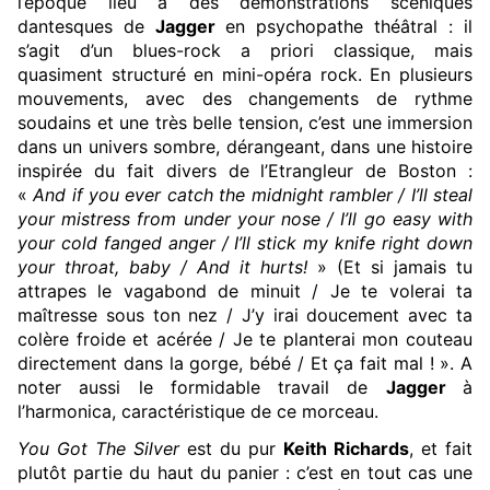
l’époque lieu à des démonstrations scéniques
dantesques de
Jagger
en psychopathe théâtral : il
s’agit d’un blues-rock a priori classique, mais
quasiment structuré en mini-opéra rock. En plusieurs
mouvements, avec des changements de rythme
soudains et une très belle tension, c’est une immersion
dans un univers sombre, dérangeant, dans une histoire
inspirée du fait divers de l’Etrangleur de Boston :
«
And if you ever catch the midnight rambler / I’ll steal
your mistress from under your nose / I’ll go easy with
your cold fanged anger / I’ll stick my knife right down
your throat, baby / And it hurts!
» (Et si jamais tu
attrapes le vagabond de minuit / Je te volerai ta
maîtresse sous ton nez / J’y irai doucement avec ta
colère froide et acérée / Je te planterai mon couteau
directement dans la gorge, bébé / Et ça fait mal ! ». A
noter aussi le formidable travail de
Jagger
à
l’harmonica, caractéristique de ce morceau.
You Got The Silver
est du pur
Keith Richards
, et fait
plutôt partie du haut du panier : c’est en tout cas une