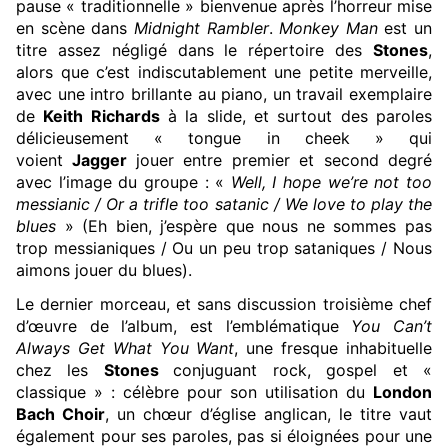
pause « traditionnelle » bienvenue après l’horreur mise
en scène dans
Midnight Rambler
.
Monkey Man
est un
titre assez négligé dans le répertoire des
Stones
,
alors que c’est indiscutablement une petite merveille,
avec une intro brillante au piano, un travail exemplaire
de
Keith Richards
à la slide, et surtout des paroles
délicieusement « tongue in cheek » qui
voient
Jagger
jouer entre premier et second degré
avec l’image du groupe : «
Well, I hope we’re not too
messianic / Or a trifle too satanic / We love to play the
blues
» (Eh bien, j’espère que nous ne sommes pas
trop messianiques / Ou un peu trop sataniques / Nous
aimons jouer du blues).
Le dernier morceau, et sans discussion troisième chef
d’œuvre de l’album, est l’emblématique
You Can’t
Always Get What You Want
, une fresque inhabituelle
chez les
Stones
conjuguant rock, gospel et «
classique » : célèbre pour son utilisation du
London
Bach Choir
, un chœur d’église anglican, le titre vaut
également pour ses paroles, pas si éloignées pour une