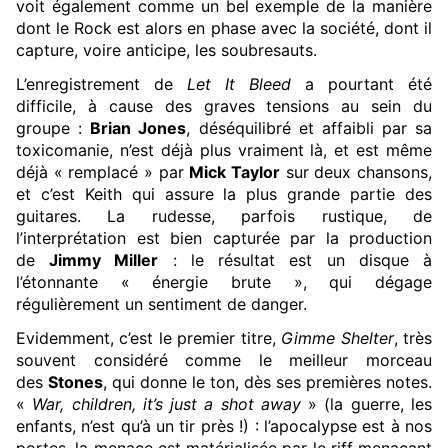
voit également comme un bel exemple de la manière
dont le Rock est alors en phase avec la société, dont il
capture, voire anticipe, les soubresauts.
L’enregistrement de
Let It Bleed
a pourtant été
difficile, à cause des graves tensions au sein du
groupe :
Brian Jones
, déséquilibré et affaibli par sa
toxicomanie, n’est déjà plus vraiment là, et est même
déjà « remplacé » par
Mick Taylor
sur deux chansons,
et c’est Keith qui assure la plus grande partie des
guitares. La rudesse, parfois rustique, de
l’interprétation est bien capturée par la production
de
Jimmy Miller
: le résultat est un disque à
l’étonnante « énergie brute », qui dégage
régulièrement un sentiment de danger.
Evidemment, c’est le premier titre,
Gimme Shelter
, très
souvent considéré comme le meilleur morceau
des
Stones
, qui donne le ton, dès ses premières notes.
«
War, children, it’s just a shot away
» (la guerre, les
enfants, n’est qu’à un tir près !) : l’apocalypse est à nos