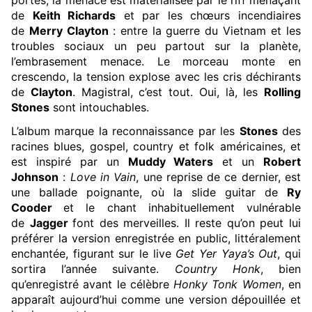
portes, la menace est matérialisée par le riff menaçant
de
Keith Richards
et par les chœurs incendiaires
de
Merry Clayton
: entre la guerre du Vietnam et les
troubles sociaux un peu partout sur la planète,
l’embrasement menace. Le morceau monte en
crescendo, la tension explose avec les cris déchirants
de
Clayton
. Magistral, c’est tout. Oui, là, les
Rolling
Stones
sont intouchables.
L’album marque la reconnaissance par les
Stones
des
racines blues, gospel, country et folk américaines, et
est inspiré par un
Muddy Waters
et un
Robert
Johnson
:
Love in Vain
, une reprise de ce dernier, est
une ballade poignante, où la slide guitar de
Ry
Cooder
et le chant inhabituellement vulnérable
de
Jagger
font des merveilles. Il reste qu’on peut lui
préférer la version enregistrée en public, littéralement
enchantée, figurant sur le live
Get Yer Yaya’s Out
, qui
sortira l’année suivante.
Country Honk
, bien
qu’enregistré avant le célèbre
Honky Tonk Women
, en
apparaît aujourd’hui comme une version dépouillée et